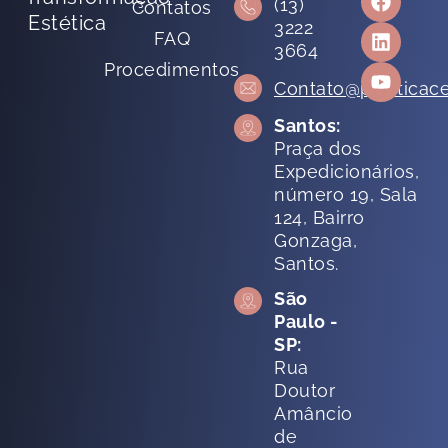
(13)
Contatos
Estética
3222
FAQ
3664
Procedimentos
Contato@plasticace
Santos:
Praça dos
Expedicionários,
número 19, Sala
124, Bairro
Gonzaga,
Santos.
São
Paulo -
SP:
Rua
Doutor
Amâncio
de