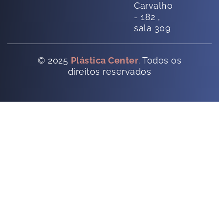
Carvalho
- 182 ,
sala 309
© 2025
Plástica Center
. Todos os
direitos reservados