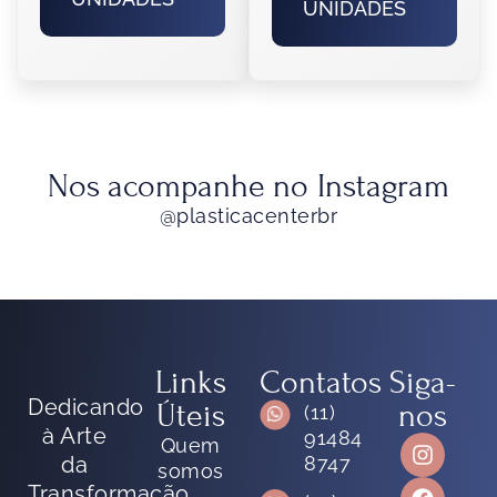
UNIDADES
Nos acompanhe no Instagram
@plasticacenterbr
Links
Contatos
Siga-
Dedicando
Úteis
nos
(11)
à Arte
91484
Quem
da
8747
somos
Transformação