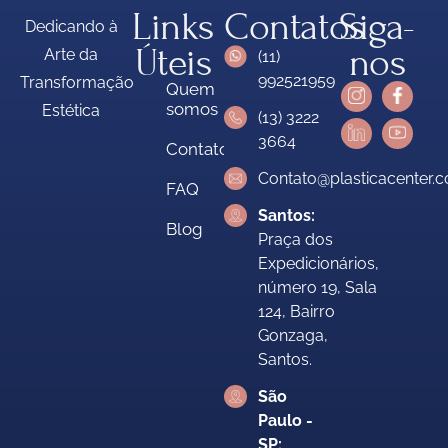
Links
Contatos
Siga-
Dedicando à
Úteis
nos
Arte da
(11)
992521959
Transformação
Quem
somos
Estética
(13) 3222
3664
Contatos
Contato@plasticacenter.
FAQ
Santos:
Blog
Praça dos
Expedicionários,
número 19, Sala
124, Bairro
Gonzaga,
Santos.
São
Paulo -
SP: