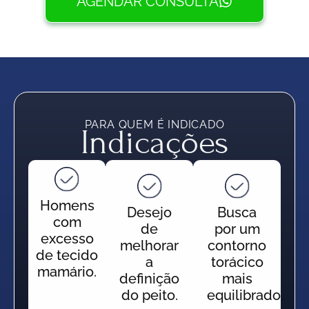
AGENDAR CONSULTA
PARA QUEM É INDICADO
Indicações
Homens
Desejo
Busca
com
de
por um
excesso
melhorar
contorno
de tecido
a
torácico
mamário.
definição
mais
do peito.
equilibrado.