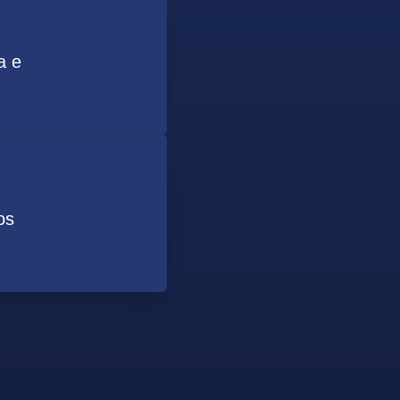
a e
os