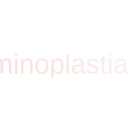
s
Como funciona
Depoimentos
Antes e Depois
inoplasti