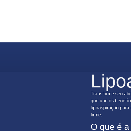
Lipo
Transforme seu a
que une os benefíc
lipoaspiração para
firme.
O que é a