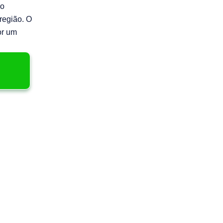
do
 região. O
or um